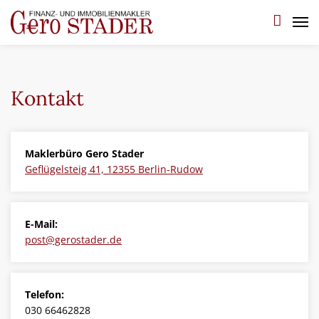
Startseite
Kontakt
Über mich
Angebote
Maklerbüro Gero Stader
Geflügelsteig 41, 12355 Berlin-Rudow
Gesuche
E-Mail:
Sie wollen verkaufen?
post@gerostader.de
Referenzen
Telefon:
030 66462828