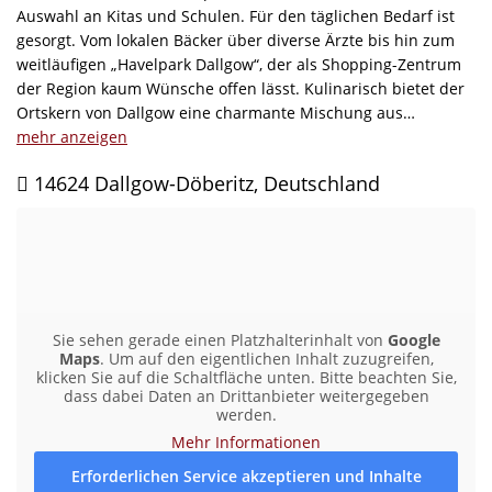
Auswahl an Kitas und Schulen. Für den täglichen Bedarf ist
gesorgt. Vom lokalen Bäcker über diverse Ärzte bis hin zum
weitläufigen „Havelpark Dallgow“, der als Shopping-Zentrum
der Region kaum Wünsche offen lässt. Kulinarisch bietet der
Ortskern von Dallgow eine charmante Mischung aus
gemütlichen Cafés und internationaler Gastronomie.
mehr anzeigen
Die Anbindung an die Metropole Berlin ist ideal. Den
14624 Dallgow-Döberitz, Deutschland
Regionalbahnhof erreichen Sie in ca. 1 Kilometer Entfernung
und die nächste Bushaltestelle in ca. 250 Metern. Wer das
Auto bevorzugt, ist über die ausgebaute B5 in nur ca. 35
Minuten am Kurfürstendamm oder in der Altstadt von
Spandau in ca. 22 Min.
Der öffentliche Park „Egelpfuhl“ liegt in 450 Metern
Entfernung und bietet Ihnen kurzfristige Erholung. Ein
Sie sehen gerade einen Platzhalterinhalt von
Google
besonderes Highlight für Naturliebhaber ist die nahe
Maps
. Um auf den eigentlichen Inhalt zuzugreifen,
klicken Sie auf die Schaltfläche unten. Bitte beachten Sie,
„Döberitzer Heide“ in ca. 2 Km Entfernung. Das ehemalige
dass dabei Daten an Drittanbieter weitergegeben
militärische Übungsgelände blickt auf eine bewegte
werden.
Geschichte zurück und dient heute als faszinierendes
Mehr Informationen
Naturschutzgebiet, in dem Sie z.B. Wisente und Wildpferde in
freier Wildbahn beobachten können. Hier verbindet sich
Erforderlichen Service akzeptieren und Inhalte