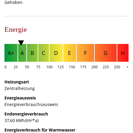
Gehoben
Energie
A+
A
B
C
D
E
F
G
H
0
25
50
75
100
125
150
175
200
225
250
+
Heizungsart
Zentralheizung
Energieausweis
Energieverbrauchsausweis
Endenergieverbrauch
37,60 kWh/(m²*a)
Energieverbrauch für Warmwasser