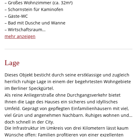
– Großes Wohnzimmer (ca. 32m²)
– Schornstein für Kaminofen
– Gäste-WC
– Bad mit Dusche und Wanne
– Wirtschaftsraum
– Begehbares, ausgebautes Spitzdach
mehr anzeigen
– Garage (inkl. direktem Hauszugang)
– Zwei Stellplätze vor dem Haus
– Gartenhaus
Lage
– Großzügige Terrasse
Dieses Objekt besticht durch seine erstklassige und zugleich
herrlich ruhige Lage in einem der begehrtesten Wohngebiete
im Berliner Speckgürtel.
Als reine Anliegerstraße ohne Durchgangsverkehr bietet
Ihnen die Lage des Hauses ein sicheres und idyllisches
Umfeld. Geprägt von gepflegten Einfamilienhäusern mit viel,
viel Grün und angenehmen Nachbarn. Ruhiges wohnen und
doch schnell in der City.
Die Infrastruktur im Umkreis von drei Kilometern lässt kaum
Wünsche offen: Familien profitieren von einer exzellenten