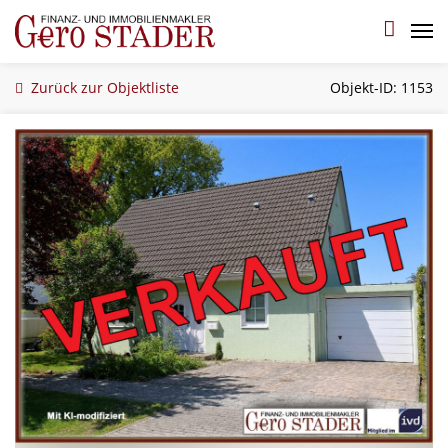
Zurück zur Objektliste
Objekt-ID:
1153
Startseite
Über mich
Angebote
Gesuche
Sie wollen verkaufen?
Referenzen