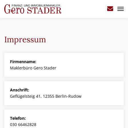
Startseite
Impressum
Über mich
Angebote
Firmenname:
Maklerbüro Gero Stader
Gesuche
Anschrift:
Sie wollen verkaufen?
Geflügelsteig 41, 12355 Berlin-Rudow
Referenzen
Telefon:
030 66462828