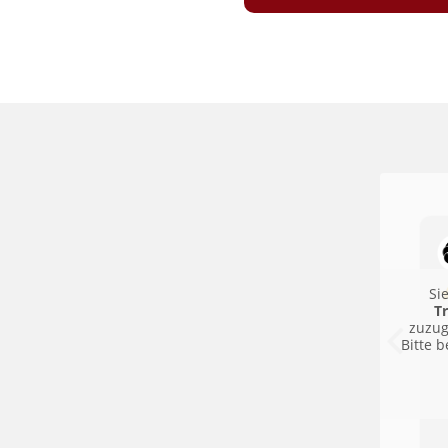
Si
T
zuzug
Bitte 