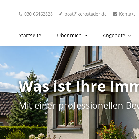
030 66462828
post@gerostader.de
Kontakt
Startseite
Über mich
Angebote
Was ist Ihre Imm
Mit einer professionellen Be