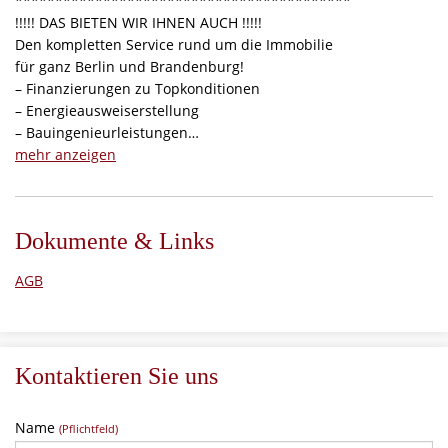
******************************************
!!!!! DAS BIETEN WIR IHNEN AUCH !!!!!
Den kompletten Service rund um die Immobilie
für ganz Berlin und Brandenburg!
– Finanzierungen zu Topkonditionen
– Energieausweiserstellung
– Bauingenieurleistungen
– Handwerker, Gärtner
mehr anzeigen
– Versicherungen
– Kapitalanlagen mit Grundbuchabsicherung und 6,5%
Zinsen.
Dokumente & Links
AGB
Kontaktieren Sie uns
Name
(Pflichtfeld)