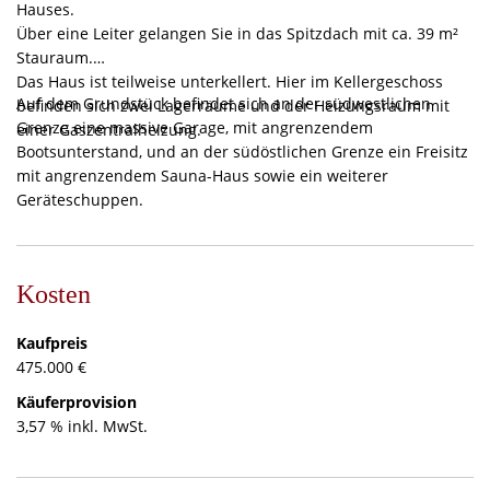
Hauses.
Über eine Leiter gelangen Sie in das Spitzdach mit ca. 39 m²
Stauraum.
Das Haus ist teilweise unterkellert. Hier im Kellergeschoss
Auf dem Grundstück befindet sich an der südwestlichen
befinden sich zwei Lagerräume und der Heizungsraum mit
Grenze eine massive Garage, mit angrenzendem
einer Gaszentralheizung.
Bootsunterstand, und an der südöstlichen Grenze ein Freisitz
mit angrenzendem Sauna-Haus sowie ein weiterer
Geräteschuppen.
Kosten
Kaufpreis
475.000 €
Käuferprovision
3,57 % inkl. MwSt.