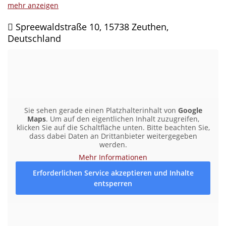
Die Anbindung an den öffentlichen Nahverkehr ist gut: Der
mehr anzeigen
Bahnhof Zeuthen ist in 2,6 km erreichbar und bietet eine
Spreewaldstraße 10, 15738 Zeuthen,
direkte Verbindung nach Berlin. Mit dem Auto beträgt die
Deutschland
Fahrzeit zum Flughafen BER etwa 20 Minuten, zu den Gropius
Passagen in Rudow ca. 35 Minuten und zum Berliner
Kurfürstendamm etwa 45 Minuten.
Die Umgebung bietet zahlreiche Freizeitmöglichkeiten.
Darunter der nahegelegene Zeuthener See mit der
Möglichkeit zum Spazierengehen, Baden, Segeln und Angeln
(nur mit Angelschein). Zahlreiche Rad- und Wanderwege
Sie sehen gerade einen Platzhalterinhalt von
Google
durchziehen die waldreiche Landschaft. Die Lage der
Maps
. Um auf den eigentlichen Inhalt zuzugreifen,
Immobilie verbindet somit die Ruhe einer naturnahen
klicken Sie auf die Schaltfläche unten. Bitte beachten Sie,
dass dabei Daten an Drittanbieter weitergegeben
Umgebung mit der Nähe zur Hauptstadt und einer guten
werden.
Infrastruktur.
Mehr Informationen
Erforderlichen Service akzeptieren und Inhalte
entsperren