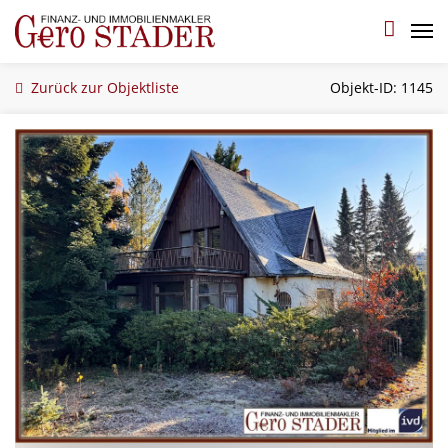
Zurück zur Objektliste
Objekt-ID:
1145
Startseite
Über mich
Angebote
Gesuche
Sie wollen verkaufen?
Referenzen