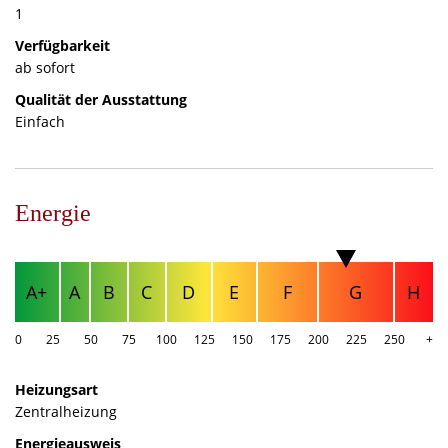
1
Verfügbarkeit
ab sofort
Qualität der Ausstattung
Einfach
Energie
A+
A
B
C
D
E
F
G
H
0
25
50
75
100
125
150
175
200
225
250
+
Heizungsart
Zentralheizung
Energieausweis