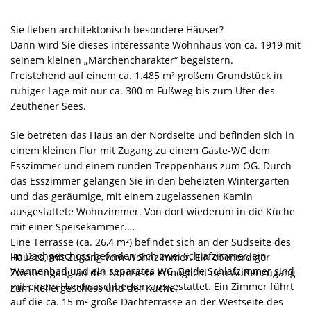
Sie lieben architektonisch besondere Häuser?
Dann wird Sie dieses interessante Wohnhaus von ca. 1919 mit
seinem kleinen „Märchencharakter“ begeistern.
Freistehend auf einem ca. 1.485 m² großem Grundstück in
ruhiger Lage mit nur ca. 300 m Fußweg bis zum Ufer des
Zeuthener Sees.
Sie betreten das Haus an der Nordseite und befinden sich in
einem kleinen Flur mit Zugang zu einem Gäste-WC dem
Esszimmer und einem runden Treppenhaus zum OG. Durch
das Esszimmer gelangen Sie in den beheizten Wintergarten
und das geräumige, mit einem zugelassenen Kamin
ausgestattete Wohnzimmer. Von dort wiederum in die Küche
mit einer Speisekammer.
Eine Terrasse (ca. 26,4 m²) befindet sich an der Südseite des
Im Dachgeschoss befinden sich zwei Schlafzimmer, ein
Hauses, mit Zugang vom Wohnzimmer. Ein ebenerdiger
Wannenbad und ein separates WC. Beide Schlafzimmer sind
Zweiteingang an der Nordseite ermöglicht den Außenzugang
mit einem Handwaschbecken ausgestattet. Ein Zimmer führt
zum Kellergeschoss und der Küche.
auf die ca. 15 m² große Dachterrasse an der Westseite des