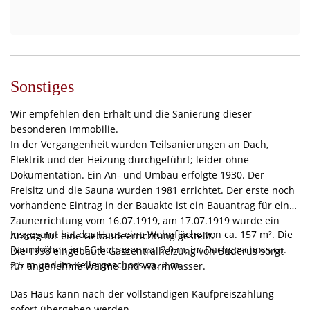
Sonstiges
Wir empfehlen den Erhalt und die Sanierung dieser
besonderen Immobilie.
In der Vergangenheit wurden Teilsanierungen an Dach,
Elektrik und der Heizung durchgeführt; leider ohne
Dokumentation. Ein An- und Umbau erfolgte 1930. Der
Freisitz und die Sauna wurden 1981 errichtet. Der erste noch
vorhandene Eintrag in der Bauakte ist ein Bauantrag für eine
Zaunerrichtung vom 16.07.1919, am 17.07.1919 wurde ein
Insgesamt hat das Haus eine Wohnfläche von ca. 157 m². Die
Antrag für eine Gebäudeerrichtung gestellt.
Raumhöhen im EG betragen ca. 2,9 m, im Dachgeschoss ca.
Die 1998 eingebaute Gaszentralheizung von Buderus sorgt
2,5 m und im Kellergeschoss ca. 2 m.
für angenehme Wärme und Warmwasser.
Das Haus kann nach der vollständigen Kaufpreiszahlung
sofort übergeben werden.