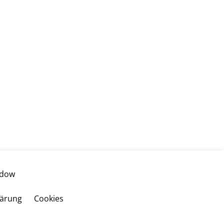
udow
lärung
Cookies